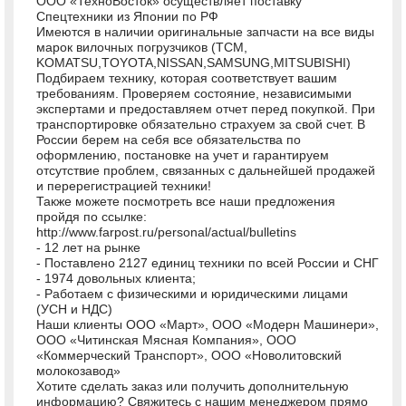
ООО «ТехноВосток» осуществляет поставку
Спецтехники из Японии по РФ
Имеются в наличии оригинальные запчасти на все виды
марок вилочных погрузчиков (TCM,
KOMATSU,TOYOTA,NISSAN,SAMSUNG,MITSUBISHI)
Подбираем технику, которая соответствует вашим
требованиям. Проверяем состояние, независимыми
экспертами и предоставляем отчет перед покупкой. При
транспортировке обязательно страхуем за свой счет. В
России берем на себя все обязательства по
оформлению, постановке на учет и гарантируем
отсутствие проблем, связанных с дальнейшей продажей
и перерегистрацией техники!
Также можете посмотреть все наши предложения
пройдя по ссылке:
http://www.farpost.ru/personal/actual/bulletins
- 12 лет на рынке
- Поставлено 2127 единиц техники по всей России и СНГ
- 1974 довольных клиента;
- Работаем с физическими и юридическими лицами
(УСН и НДС)
Наши клиенты ООО «Март», ООО «Модерн Машинери»,
ООО «Читинская Мясная Компания», ООО
«Коммерческий Транспорт», ООО «Новолитовский
молокозавод»
Хотите сделать заказ или получить дополнительную
информацию? Свяжитесь с нашим менеджером прямо