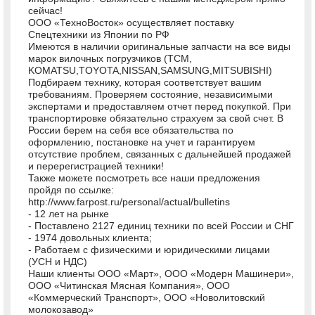
сейчас!
ООО «ТехноВосток» осуществляет поставку
Спецтехники из Японии по РФ
Имеются в наличии оригинальные запчасти на все виды
марок вилочных погрузчиков (TCM,
KOMATSU,TOYOTA,NISSAN,SAMSUNG,MITSUBISHI)
Подбираем технику, которая соответствует вашим
требованиям. Проверяем состояние, независимыми
экспертами и предоставляем отчет перед покупкой. При
транспортировке обязательно страхуем за свой счет. В
России берем на себя все обязательства по
оформлению, постановке на учет и гарантируем
отсутствие проблем, связанных с дальнейшей продажей
и перерегистрацией техники!
Также можете посмотреть все наши предложения
пройдя по ссылке:
http://www.farpost.ru/personal/actual/bulletins
- 12 лет на рынке
- Поставлено 2127 единиц техники по всей России и СНГ
- 1974 довольных клиента;
- Работаем с физическими и юридическими лицами
(УСН и НДС)
Наши клиенты ООО «Март», ООО «Модерн Машинери»,
ООО «Читинская Мясная Компания», ООО
«Коммерческий Транспорт», ООО «Новолитовский
молокозавод»