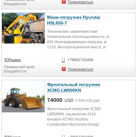
Пожаловаться
Владивосток
Мини-погрузчик Hyundai
HSL650-7
Технические характеристики:
Номинальная грузоподъемность, кг
650 Опрокидывающая нагрузка, кг
1310 Эксплуатационная масса, кг
2690 Двигатель Kubota...
ТОПшина
+79662702400
Приморский край,
Пожаловаться
Владивосток
Фронтальный погрузчик
XCMG LW500KN
74000
USD
5 604 220 руб.
Фронтальный погрузчик XCMG
LW500KN, год выпуска 2016,
концерн XCMG (Xuzhou
Construction Machinery Group)
(КНР) Стоимость включает в себя
уплату...