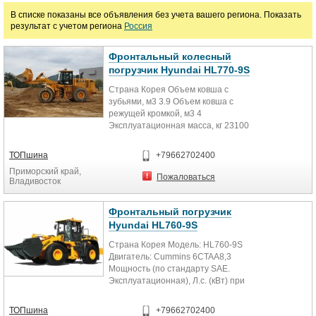
Цена
В списке показаны все объявления без учета вашего региона. Показать
результат с учетом региона
Россия
руб.
Фронтальный колесный
погрузчик Hyundai HL770-9S
Марка
Страна Корея Объем ковша с
зубьями, м3 3.9 Объем ковша с
режущей кромкой, м3 4
Эксплуатационная масса, кг 23100
Температура эксплуатации,...
ТОПшина
+79662702400
Приморский край,
Пожаловаться
Владивосток
Фронтальный погрузчик
Hyundai HL760-9S
Страна Корея Модель: HL760-9S
Двигатель: Cummins 6CTAA8,3
Мощность (по стандарту SAE.
Эксплуатационная), Л.с. (кВт) при
об/мин : 205 (152) при...
ТОПшина
+79662702400