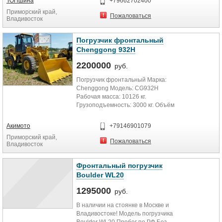
ТОПшина
+79662702400
Приморский край,
Пожаловаться
Владивосток
Погрузчик фронтальный
Chenggong 932Н
2200000
руб.
Погрузчик фронтальный Марка:
Chenggong Модель: CG932Н
Рабочая масса: 10126 кг.
Грузоподъемность: 3000 кг. Объём
ковша: 1.7-2.5 м3. Максимальная...
Акимото
+79146901079
Приморский край,
Пожаловаться
Владивосток
Фронтальный погрузчик
Boulder WL20
1295000
руб.
В наличии на стоянке в Москве и
Владивостоке! Модель погрузчика