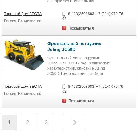
83.1hp/62kw Номинальная
грузоподъёмность: 1010...
Торговый Дом ВЕСТА
8(423)2508683; +7 (914) 070-76-
62
Россия, Владивосток
Пожаловаться
Фронтальный погрузчик
Juling JC50D
Фронтальный мини погрузчик
Juling JC50D 2012 год. Технические
характеристики, описание Juling
JC50D: Грузоподъёмность 50 кг
Опрокидывающая...
Торговый Дом ВЕСТА
8(423)2508683; +7 (914) 070-76-
62
Россия, Владивосток
Пожаловаться
1
2
3