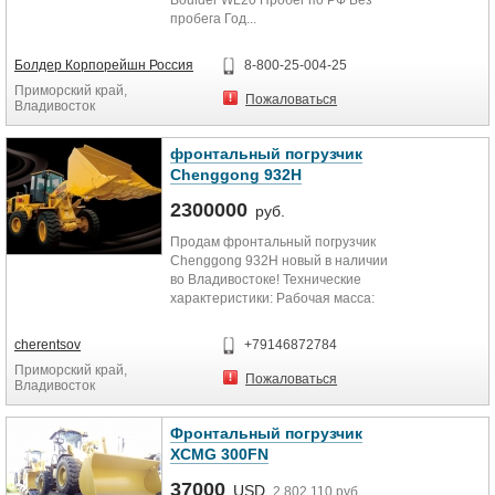
Boulder WL20 Пробег по РФ Без
пробега Год...
Болдер Корпорейшн Россия
8-800-25-004-25
Приморский край,
Пожаловаться
Владивосток
фронтальный погрузчик
Chenggong 932Н
2300000
руб.
Продам фронтальный погрузчик
Chenggong 932Н новый в наличии
во Владивостоке! Технические
характеристики: Рабочая масса:
10126 кг. Грузоподъемность:...
cherentsov
+79146872784
Приморский край,
Пожаловаться
Владивосток
Фронтальный погрузчик
XCMG 300FN
37000
USD
2 802 110 руб.