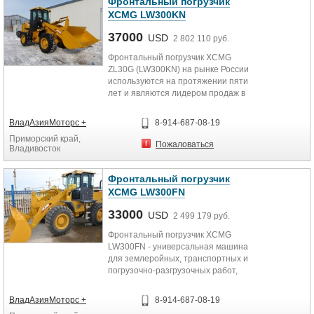
Фронтальный погрузчик
XCMG LW300KN
37000
USD
2 802 110 руб.
Фронтальный погрузчик XCMG
ZL30G (LW300KN) на рынке России
используются на протяжении пяти
лет и являются лидером продаж в
силу небольшой по...
ВладАзияМоторс +
8-914-687-08-19
Приморский край,
Пожаловаться
Владивосток
Фронтальный погрузчик
XCMG LW300FN
33000
USD
2 499 179 руб.
Фронтальный погрузчик XCMG
LW300FN - универсальная машина
для землеройных, транспортных и
погрузочно-разгрузочных работ,
связанных с сыпучими или...
ВладАзияМоторс +
8-914-687-08-19