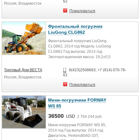
62
Россия, Владивосток
Пожаловаться
Фронтальный погрузчик
LiuGong CLG862
Фронтальный погрузчик LiuGong
CLG862, 2014 год Модель: LiuGong
CLG862 Год выпуска: 2014 год
Эксплуатационная масса: 19,2±0,5
т Объем ковша: 3,5...
Торговый Дом ВЕСТА
8(423)2508683; +7 (914) 070-76-
62
Россия, Владивосток
Пожаловаться
Мини-погрузчики FORWAY
WS 85
36500
USD
2 764 244 руб.
Мини-погрузчик FORWAY WS 85,
2014 год Год выпуска: 2014 год
Двигатель: Perkins804D-33T,