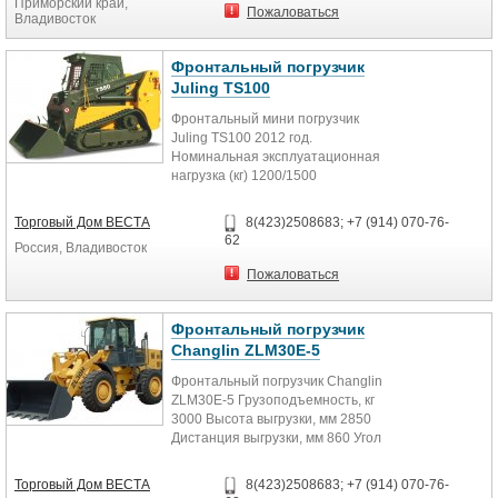
Приморский край,
Пожаловаться
Владивосток
Фронтальный погрузчик
Juling TS100
Фронтальный мини погрузчик
Juling TS100 2012 год.
Номинальная эксплуатационная
нагрузка (кг) 1200/1500
Опрокидывающая загрузка (кг)...
Торговый Дом ВЕСТА
8(423)2508683; +7 (914) 070-76-
62
Россия, Владивосток
Пожаловаться
Фронтальный погрузчик
Changlin ZLM30E-5
Фронтальный погрузчик Changlin
ZLM30E-5 Грузоподъемность, кг
3000 Высота выгрузки, мм 2850
Дистанция выгрузки, мм 860 Угол
шарнирного сочленения,...
Торговый Дом ВЕСТА
8(423)2508683; +7 (914) 070-76-