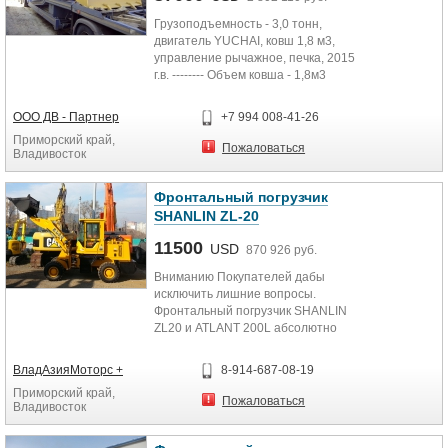
Грузоподъемность - 3,0 тонн,
двигатель YUCHAI, ковш 1,8 м3,
управление рычажное, печка, 2015
г.в. -------- Объем ковша - 1,8м3
Номинальная...
ООО ДВ - Партнер
+7 994 008-41-26
Приморский край,
Пожаловаться
Владивосток
Фронтальный погрузчик
SHANLIN ZL-20
11500
USD
870 926 руб.
Вниманию Покупателей дабы
исключить лишние вопросы.
Фронтальный погрузчик SHANLIN
ZL20 и ATLANT 200L абсолютно
идентичные машины одного
завода...
ВладАзияМоторс +
8-914-687-08-19
Приморский край,
Пожаловаться
Владивосток