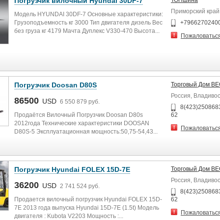
Погрузчик вилочный Hyundai 30DF-7
ТОПшина
Приморский край
Модель HYUNDAI 30DF-7 Основные характеристики:
Грузоподъемность кг 3000 Тип двигателя дизель Вес
+7966270240
без груза кг 4179 Мачта Дуплекс V330-470 Высота...
Пожаловатьс
Погрузчик Doosan D80S
Торговый Дом В
Россия, Владиво
86500
USD
6 550 879 руб.
8(423)2508683
Продаётся Вилочный Погрузчик Doosan D80s
62
2012года Технические характеристики DOOSAN
Пожаловатьс
D80S-5 Эксплуатационная мощность:50,75-54,43...
Погрузчик Hyundai FOLEX 15D-7E
Торговый Дом В
Россия, Владиво
36200
USD
2 741 524 руб.
8(423)2508683
Продается вилочный погрузчик Hyundai FOLEX 15D-
62
7E 2013 года выпуска Hyundai 15D-7E (1.5t) Модель
Пожаловатьс
двигателя : Kubota V2203 Мощность :...