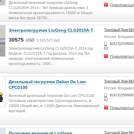
Дизельный вилочный погрузчик LiuGong
Пожаловатьс
CLG20160H,2014 г. Тип привода дизель евро 3
Номинальная грузоподъемность 16000 кг Общая
масса без груза 19750...
Электропогрузчик LiuGong CLG2015A-T
Торговый Дом В
Россия, Владиво
30575
USD
2 315 527 руб.
8(423)2508683
Электропогрузчик LiuGong CLG2015A-T, 2014 год
62
Модель: CLG2015A-T Год выпуска: 2014 год Тип
Пожаловатьс
привода: электрический Номинальная
грузоподъемность: 1500...
Дизельный погрузчик Dalian Da Lian
Торговый Дом В
CPCD100
Россия, Владиво
8(423)2508683
Вилочный дизельный погрузчик Da Lian CPCD100
62
Основные характеристики Грузоподъёмность, кг
10000 Общий вес, кг 13000 Двигатель Максимальный
Пожаловатьс
крутящий...
Погрузчик вилочный LiuGong
Торговый Дом В