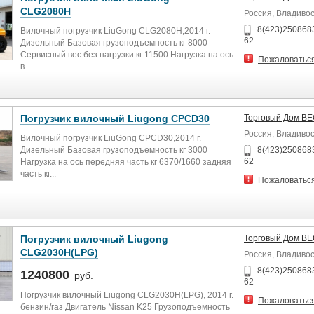
CLG2080H
Россия, Владиво
8(423)2508683
Вилочный погрузчик LiuGong CLG2080H,2014 г.
62
Дизельный Базовая грузоподъемность кг 8000
Сервисный вес без нагрузки кг 11500 Нагрузка на ось
Пожаловатьс
в...
Погрузчик вилочный Liugong CPCD30
Торговый Дом В
Россия, Владиво
Вилочный погрузчик LiuGong CPCD30,2014 г.
Дизельный Базовая грузоподъемность кг 3000
8(423)2508683
62
Нагрузка на ось передняя часть кг 6370/1660 задняя
часть кг...
Пожаловатьс
Погрузчик вилочный Liugong
Торговый Дом В
CLG2030H(LPG)
Россия, Владиво
8(423)2508683
1240800
руб.
62
Погрузчик вилочный Liugong CLG2030H(LPG), 2014 г.
Пожаловатьс
бензин/газ Двигатель Nissan K25 Грузоподъемность