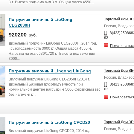
3 т. Высота подъема вил 3 м. Общая масса 4550...
Погрузчик вилочный LiuGong
Торговый Дом В
CLG2030H
Россия, Владиво
8(423)2508683
920200
руб.
62
Дизельный погрузчик LiuGong CLG2030H, 2014 год.
Пожаловатьс
Грузоподъемность 3000 кг. Общая масса 4550 кг.
Нагрузка на ось 6636/1720 кг. Высота подъема вил
3000...
Погрузчик вилочный Lingong LiuGong
Торговый Дом В
Россия, Владиво
Вилочный погрузчик LiuGong CLG2050H,2014 г.
Дизельный Базовая грузоподъемность при
8(423)2508683
62
номинальном центре нагрузки кг 5000 Сервисный вес
без нагрузки кг...
Пожаловатьс
Погрузчик вилочный LiuGong CPCD20
Торговый Дом В
Россия, Владиво
Вилочный погрузчик LiuGong CPCD20, 2014 год.