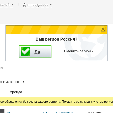
аталей
Для продавцов
Ваш регион Россия?
Сменить регион ›
ые
и вилочные
Аренда
все объявления без учета вашего региона. Показать результат с учетом реги