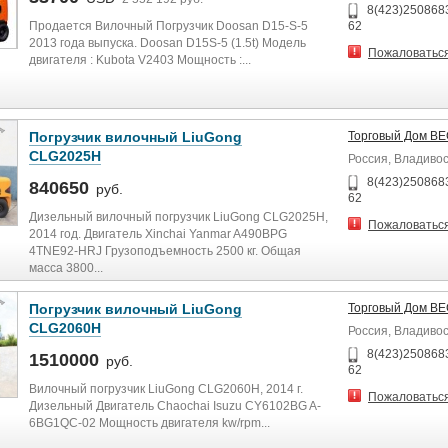
8(423)2508683
Продается Вилочный Погрузчик Doosan D15-S-5
62
2013 года выпуска. Doosan D15S-5 (1.5t) Модель
Пожаловатьс
двигателя : Kubota V2403 Мощность :...
Погрузчик вилочный LiuGong
Торговый Дом В
CLG2025H
Россия, Владиво
8(423)2508683
840650
руб.
62
Дизельный вилочный погрузчик LiuGong CLG2025H,
Пожаловатьс
2014 год. Двигатель Xinchai Yanmar A490BPG
4TNE92-HRJ Грузоподъемность 2500 кг. Общая
масса 3800...
Погрузчик вилочный LiuGong
Торговый Дом В
CLG2060H
Россия, Владиво
8(423)2508683
1510000
руб.
62
Вилочный погрузчик LiuGong CLG2060H, 2014 г.
Пожаловатьс
Дизельный Двигатель Chaochai Isuzu CY6102BG A-
6BG1QC-02 Мощность двигателя kw/rpm...