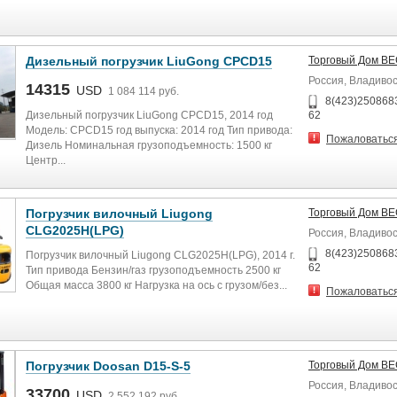
Дизельный погрузчик LiuGong CPCD15
Торговый Дом В
Россия, Владиво
14315
USD
1 084 114 руб.
8(423)2508683
Дизельный погрузчик LiuGong CPCD15, 2014 год
62
Модель: CPCD15 год выпуска: 2014 год Тип привода:
Пожаловатьс
Дизель Номинальная грузоподъемность: 1500 кг
Центр...
Погрузчик вилочный Liugong
Торговый Дом В
CLG2025H(LPG)
Россия, Владиво
8(423)2508683
Погрузчик вилочный Liugong CLG2025H(LPG), 2014 г.
62
Тип привода Бензин/газ грузоподъемность 2500 кг
Общая масса 3800 кг Нагрузка на ось с грузом/без...
Пожаловатьс
Погрузчик Doosan D15-S-5
Торговый Дом В
Россия, Владиво
33700
USD
2 552 192 руб.