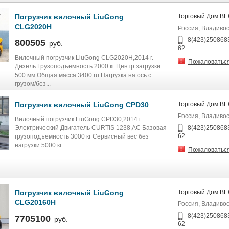
Погрузчик вилочный LiuGong
Торговый Дом В
CLG2020H
Россия, Владиво
8(423)2508683
800505
руб.
62
Вилочный погрузчик LiuGong CLG2020H,2014 г.
Пожаловатьс
Дизель Грузоподъемность 2000 кг Центр загрузки
500 мм Общая масса 3400 ru Нагрузка на ось с
грузом/без...
Погрузчик вилочный LiuGong CPD30
Торговый Дом В
Россия, Владиво
Вилочный погрузчик LiuGong CPD30,2014 г.
Электрический Двигатель CURTIS 1238,AC Базовая
8(423)2508683
62
грузоподъемность 3000 кг Сервисный вес без
нагрузки 5000 кг...
Пожаловатьс
Погрузчик вилочный LiuGong
Торговый Дом В
CLG20160H
Россия, Владиво
8(423)2508683
7705100
руб.
62