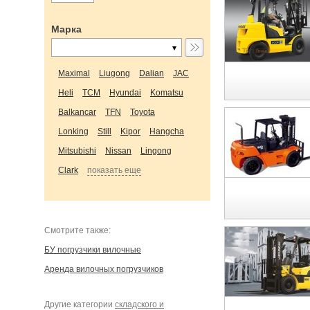
Марка
Maximal
Liugong
Dalian
JAC
Heli
TCM
Hyundai
Komatsu
Balkancar
TFN
Toyota
Lonking
Still
Kipor
Hangcha
Mitsubishi
Nissan
Lingong
Clark
показать еще
Cмотрите также:
БУ погрузчики вилочные
Аренда вилочных погрузчиков
Другие категории
складского и