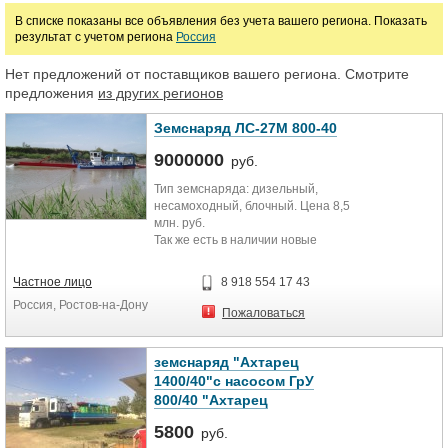
В списке показаны все объявления без учета вашего региона. Показать
результат с учетом региона
Россия
Нет предложений от поставщиков вашего региона. Смотрите
предложения
из других регионов
Земснаряд ЛС-27М 800-40
9000000
руб.
Тип земснаряда: дизельный,
несамоходный, блочный. Цена 8,5
млн. руб.
Так же есть в наличии новые
дизельные земснаряды ЛС-27М /
1600-25 с фрезерным рыхлителем
Частное лицо
8 918 554 17 43
(16,5 млн. руб.) и 1400-40
Россия, Ростов-на-Дону
гидроразмыв (16 млн. руб.).
Пожаловаться
Периодически продаем
собственные земснаряды б/у (1-2
земснаряд "Ахтарец
года) в отличном состоянии со
1400/40"с насосом ГрУ
скидкой до 20%.
800/40 "Ахтарец
Возможна аренда с правом выкупа,
5800
руб.
продажа с обратным выкупом,